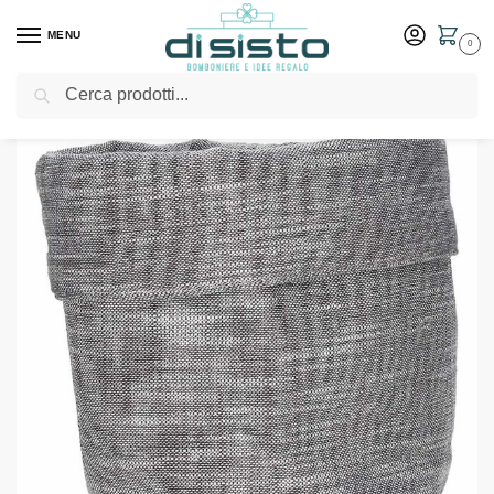
MENU
0
Cerca
Home
Shop
Tavola
Tessile
Cestino pane grigio linea Volterra – Andrea Fontebasso
/
/
/
/