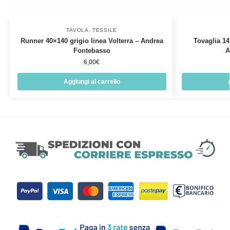
TAVOLA
,
TESSILE
Runner 40×140 grigio linea Volterra – Andrea
Tovaglia 14
Fontebasso
A
6,00
€
Aggiungi al carrello