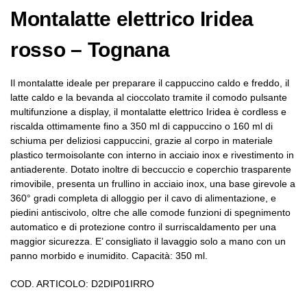
Montalatte elettrico Iridea
rosso – Tognana
Il montalatte ideale per preparare il cappuccino caldo e freddo, il
latte caldo e la bevanda al cioccolato tramite il comodo pulsante
multifunzione a display, il montalatte elettrico Iridea è cordless e
riscalda ottimamente fino a 350 ml di cappuccino o 160 ml di
schiuma per deliziosi cappuccini, grazie al corpo in materiale
plastico termoisolante con interno in acciaio inox e rivestimento in
antiaderente. Dotato inoltre di beccuccio e coperchio trasparente
rimovibile, presenta un frullino in acciaio inox, una base girevole a
360° gradi completa di alloggio per il cavo di alimentazione, e
piedini antiscivolo, oltre che alle comode funzioni di spegnimento
automatico e di protezione contro il surriscaldamento per una
maggior sicurezza. E’ consigliato il lavaggio solo a mano con un
panno morbido e inumidito. Capacità: 350 ml.
COD. ARTICOLO: D2DIP01IRRO