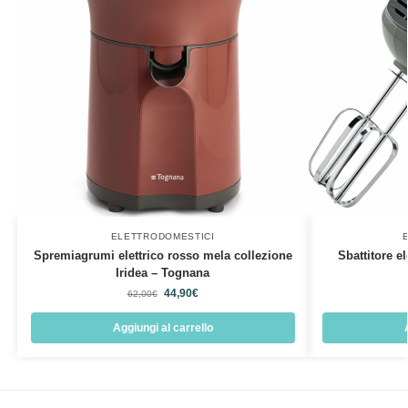
ELETTRODOMESTICI
Spremiagrumi elettrico rosso mela collezione
Sbattitore e
Iridea – Tognana
44,90
€
62,00
€
Aggiungi al carrello