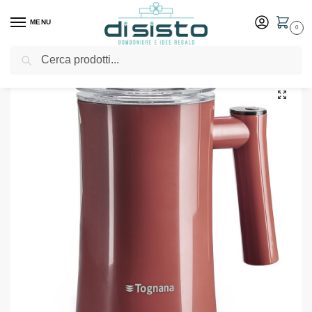
MENU
0
Cerca
Home
Shop
Elettrodomestici
Montalatte elettrico Iridea rosso – Tognana
/
/
/