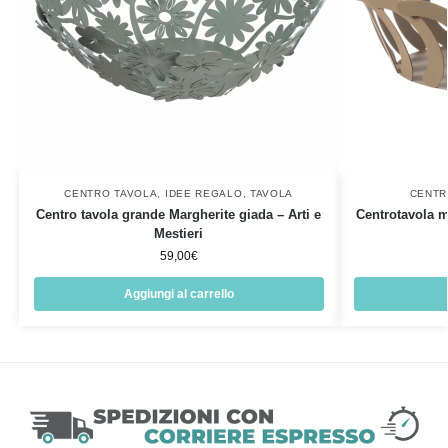
CENTRO TAVOLA
,
IDEE REGALO
,
TAVOLA
CENTR
Centro tavola grande Margherite giada – Arti e
Centrotavola 
Mestieri
59,00
€
Aggiungi al carrello