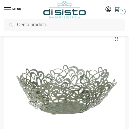
MENU
0
Cerca
Home
Shop
Idee Regalo
Centro tavola
Centrotavola di design Scarabocchio piccolo – Arti & Mestieri
/
/
/
/