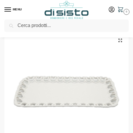
MENU
0
Cerca
Home
Shop
Idee Regalo
Centro tavola
Vassoio Cuore bianco 30×15 – Henriette
/
/
/
/