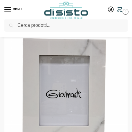
MENU
0
Cerca
Home
Shop
Idee Regalo
Cornici e portafoto
Porta foto effetto marmo – Giovinarte
/
/
/
/