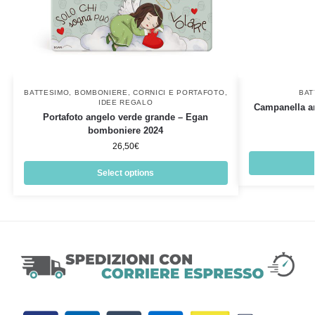
BATTESIMO
,
BOMBONIERE
,
CORNICI E PORTAFOTO
,
BAT
IDEE REGALO
Campanella a
Portafoto angelo verde grande – Egan
bomboniere 2024
26,50
€
Select options