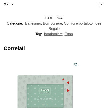
Marca
Egan
COD:
N/A
Categorie:
Battesimo
,
Bomboniere
,
Cornici e portafoto
,
Idee
Regalo
Tag:
bomboniere
,
Egan
Correlati