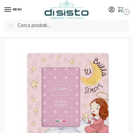
MENU
0
Cerca
Home
Shop
Idee Regalo
Cornici e portafoto
Portafoto angelo rosa grande – Egan bomboniere 2024
/
/
/
/