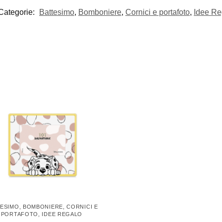
Categorie:
Battesimo
,
Bomboniere
,
Cornici e portafoto
,
Idee Re
TESIMO
,
BOMBONIERE
,
CORNICI E
PORTAFOTO
,
IDEE REGALO