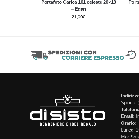
Portafoto Carica 101 celeste 20×18
Port
– Egan
21,00
€
Indirizz
Spinete 
Telefono
Email:
i
Orario:
Lunedì 1
Mar-Sab 