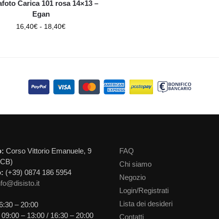
afoto Carica 101 rosa 14×13 –
Egan
16,40
€
-
18,40
€
o:
Corso Vittorio Emanuele, 9
FAQ
(CB)
Chi siamo
:
(+39) 0874 186 5954
Negozio
nfo@disisto.it
Login/Registrati
Lista dei desideri
6:30 – 20:00
09:00 – 13:00 / 16:30 – 20:00
Contatti