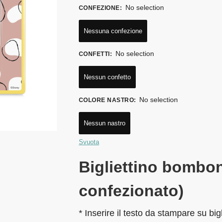
No selection
CONFEZIONE
:
Nessuna confezione
No selection
CONFETTI
:
Nessun confetto
No selection
COLORE NASTRO
:
Nessun nastro
Svuota
Bigliettino bombon
confezionato)
* Inserire il testo da stampare su big