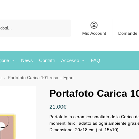
Cerca
Mio Account
Domande 
gorie
News
Contatti
Accesso
FAQ
o
Portafoto Carica 101 rosa – Egan
/
Portafoto Carica 1
21,00
€
Portafoto in ceramica smaltata della Carica dei
momenti felici, adatto ad ogni ambiente grazie
Dimensione: 20×18 cm (int. 15×10)