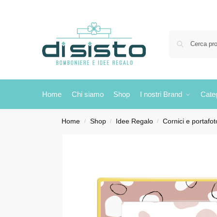
Home
Chi siamo
Shop
I nostri Brand
Cate
Home
Shop
Idee Regalo
Cornici e portafot
/
/
/