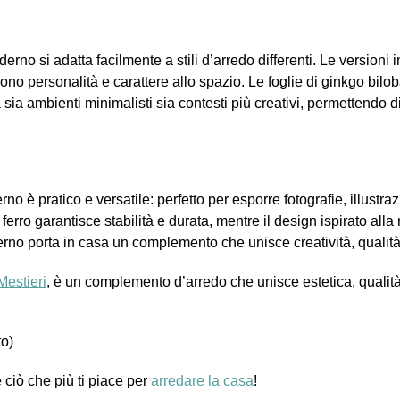
derno si adatta facilmente a stili d’arredo differenti. Le versioni 
ono personalità e carattere allo spazio. Le foglie di ginkgo bilob
 sia ambienti minimalisti sia contesti più creativi, permettendo 
no è pratico e versatile: perfetto per esporre fotografie, illustrazi
n ferro garantisce stabilità e durata, mentre il design ispirato al
no porta in casa un complemento che unisce creatività, qualità i
Mestieri
, è un complemento d’arredo che unisce estetica, qualità 
to)
e ciò che più ti piace per
arredare la casa
!