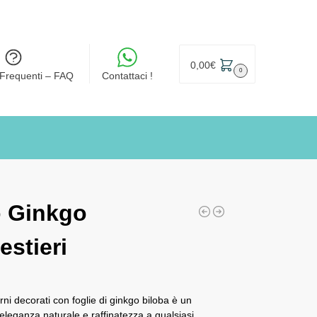
0,00
€
0
Frequenti – FAQ
Contattaci !
o Ginkgo
estieri
ni decorati con foglie di ginkgo biloba è un
eganza naturale e raffinatezza a qualsiasi