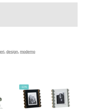
eri
,
design
,
moderno
-11%