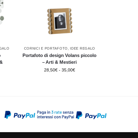
EGALO
CORNICI E PORTAFOTO
,
IDEE REGALO
o
Portafoto di design Volans piccolo
 &
– Arti & Mestieri
28,50
€
-
35,00
€