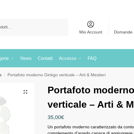
Cerca
Mio Account
Domande 
gorie
News
Contatti
Accesso
FAQ
o
Portafoto moderno Ginkgo verticale – Arti & Mestieri
/
Portafoto modern
verticale – Arti & M
35,00
€
Un portafoto moderno caratterizzato da contor
complemento d’arredo capace di aggiungere el