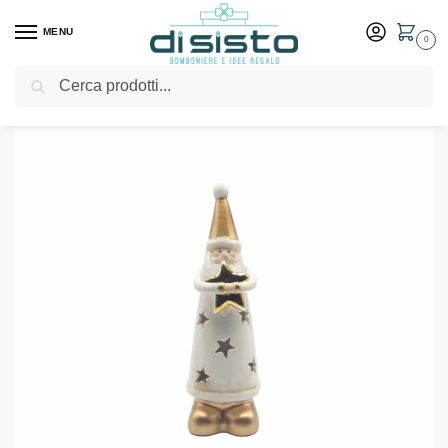
MENU
0
Cerca
Home
Shop
Babbo Natale bianco con led – Evviva
/
/