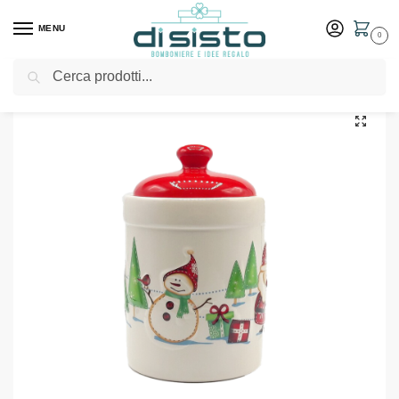
MENU
0
Cerca
Home
Shop
Barattolo natalizio in ceramica
/
/