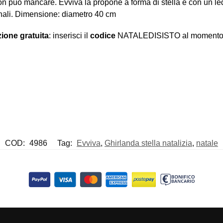
on può mancare. Evviva la propone a forma di stella e con un led
ernali. Dimensione: diametro 40 cm
ione gratuita
: inserisci il
codice
NATALEDISISTO al momento d
COD:
4986
Tag:
Evviva
,
Ghirlanda stella natalizia
,
natale