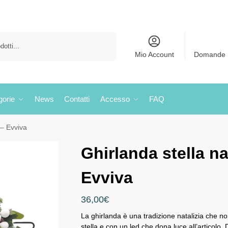
Cerca
Mio Account
Domande 
gorie
News
Contatti
Accesso
FAQ
 – Evviva
Ghirlanda stella na
Evviva
36,00
€
La ghirlanda è una tradizione natalizia che 
stella e con un led che dona luce all’articolo