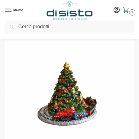
MENU
0
Cerca
Home
Shop
Carillon albero di Natale con trenino – Evviva
/
/