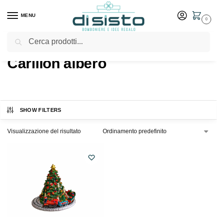
MENU
0
Cerca
Home
Shop
Prodotti taggati “Carillon albero”
/
/
Carillon albero
SHOW FILTERS
Visualizzazione del risultato