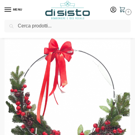
MENU
0
Cerca
Home
Shop
Ghirlanda natalizia con led – Evviva
/
/