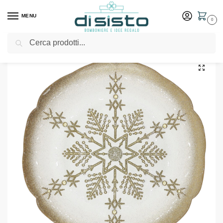
MENU
0
Cerca
Home
Shop
Piatto panettone bianco e oro – Evviva
/
/