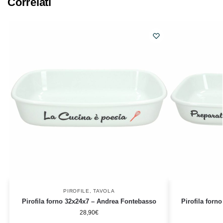
Correlati
PIROFILE
,
TAVOLA
Pirofila forno 32x24x7 – Andrea Fontebasso
Pirofila forn
28,90
€