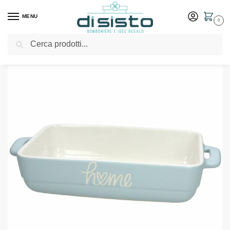
MENU
0
Cerca
Home
Shop
Tavola
Pirofile
Pirofila azzurra Bistro Blossom 32×18 cm – Tognana
/
/
/
/