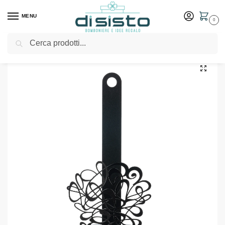
MENU
0
Cerca
Home
Shop
Tavola
Porta rotoli
Portato rotolo di design Scarabocchio – Arti & Mestieri
/
/
/
/