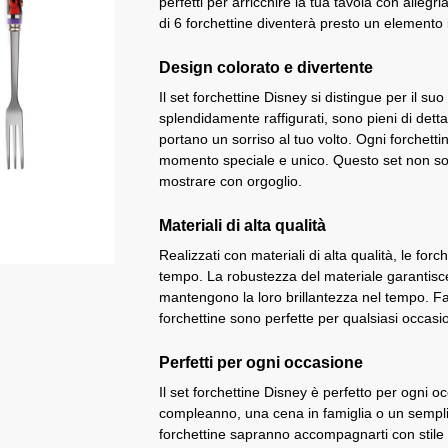
perfetti per arricchire la tua tavola con allegri
di 6 forchettine diventerà presto un elemento 
Design colorato e divertente
Il set forchettine Disney si distingue per il su
splendidamente raffigurati, sono pieni di dettag
portano un sorriso al tuo volto. Ogni forchet
momento speciale e unico. Questo set non sol
mostrare con orgoglio.
Materiali di alta qualità
Realizzati con materiali di alta qualità, le for
tempo. La robustezza del materiale garantisce
mantengono la loro brillantezza nel tempo. Faci
forchettine sono perfette per qualsiasi occasi
Perfetti per ogni occasione
Il set forchettine Disney è perfetto per ogni 
compleanno, una cena in famiglia o un sempli
forchettine sapranno accompagnarti con stile 