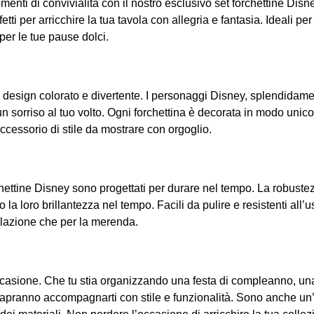
nti di convivialità con il nostro esclusivo set forchettine Disne
ti per arricchire la tua tavola con allegria e fantasia. Ideali per
er le tue pause dolci.
uo design colorato e divertente. I personaggi Disney, splendidament
o un sorriso al tuo volto. Ogni forchettina è decorata in modo un
cessorio di stile da mostrare con orgoglio.
orchettine Disney sono progettati per durare nel tempo. La robust
a loro brillantezza nel tempo. Facili da pulire e resistenti all’
colazione che per la merenda.
i occasione. Che tu stia organizzando una festa di compleanno, u
 sapranno accompagnarti con stile e funzionalità. Sono anche un’i