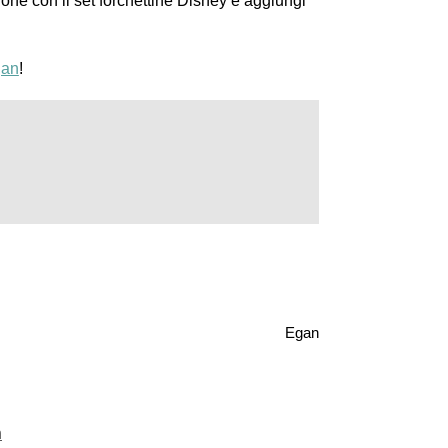
ione con il set forchettine Disney e aggiungi
an
!
Egan
n