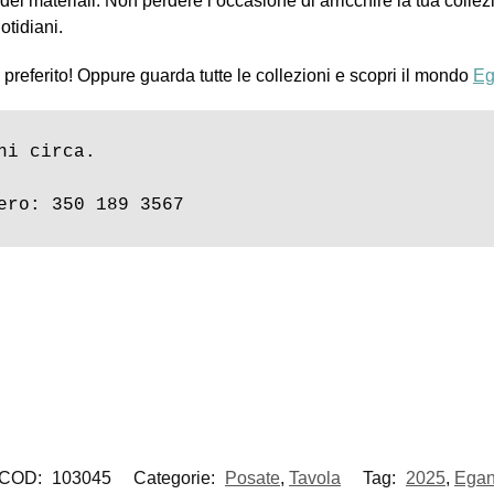
i materiali. Non perdere l’occasione di arricchire la tua collez
otidiani.
o preferito! Oppure guarda tutte le collezioni e scopri il mondo
Eg
i circa.

ero: 350 189 3567
COD:
103045
Categorie:
Posate
,
Tavola
Tag:
2025
,
Ega