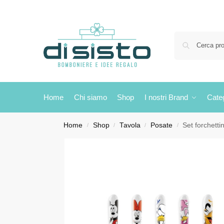
Home
Chi siamo
Shop
I nostri Brand
Cate
Home
Shop
Tavola
Posate
Set forchett
/
/
/
/