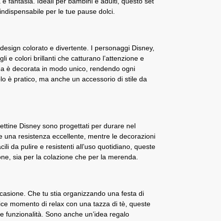
a e fantasia. Ideali per bambini e adulti, questo set
indispensabile per le tue pause dolci.
o design colorato e divertente. I personaggi Disney,
li e colori brillanti che catturano l’attenzione e
tina è decorata in modo unico, rendendo ogni
o è pratico, ma anche un accessorio di stile da
chettine Disney sono progettati per durare nel
 una resistenza eccellente, mentre le decorazioni
li da pulire e resistenti all’uso quotidiano, queste
one, sia per la colazione che per la merenda.
occasione. Che tu stia organizzando una festa di
ce momento di relax con una tazza di tè, queste
e funzionalità. Sono anche un’idea regalo