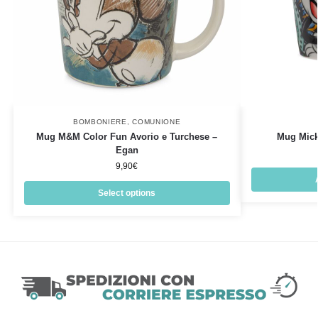
BOMBONIERE
,
COMUNIONE
Mug M&M Color Fun Avorio e Turchese –
Mug Mick
Egan
9,90
€
Select options