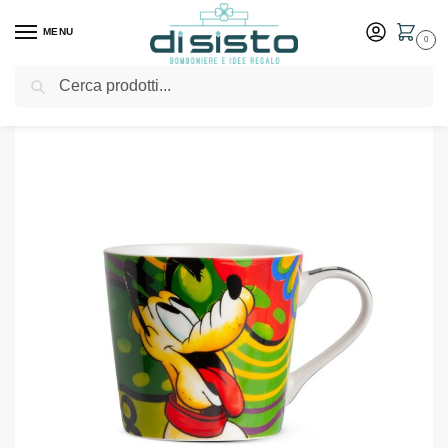
MENU
0
Cerca
Home
Shop
Tavola
Tazze
Mug Pluto Forever & Ever Disney – Egan
/
/
/
/