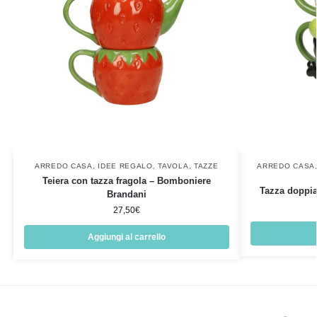
ARREDO CASA
,
IDEE REGALO
,
TAVOLA
,
TAZZE
ARREDO CASA
Teiera con tazza fragola – Bomboniere
Tazza doppia
Brandani
27,50
€
Aggiungi al carrello