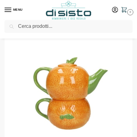
MENU
0
Cerca
Home
Shop
Tavola
Tazze
Teiera con tazza arancio – Bomboniere Brandani
/
/
/
/