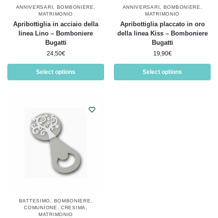
ANNIVERSARI
,
BOMBONIERE
,
ANNIVERSARI
,
BOMBONIERE
,
MATRIMONIO
MATRIMONIO
Apribottiglia in acciaio della
Apribottiglia placcato in oro
linea Lino – Bomboniere
della linea Kiss – Bomboniere
Bugatti
Bugatti
24,50
€
19,90
€
Select options
Select options
BATTESIMO
,
BOMBONIERE
,
COMUNIONE
,
CRESIMA
,
MATRIMONIO