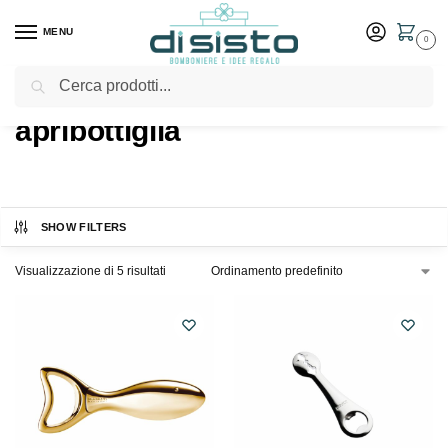
MENU
0
Cerca
Home
Shop
Prodotti taggati “apribottiglia”
/
/
apribottiglia
SHOW FILTERS
Visualizzazione di 5 risultati