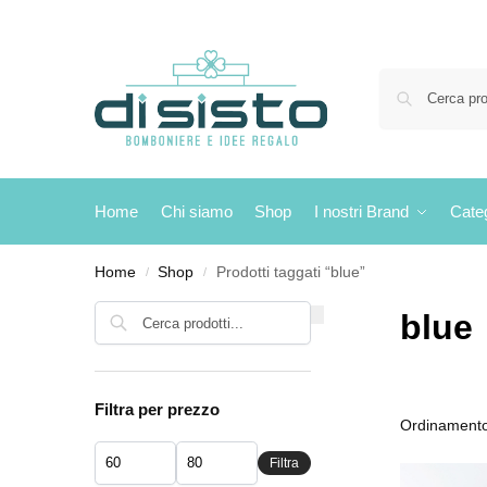
Home
Chi siamo
Shop
I nostri Brand
Cate
Home
Shop
Prodotti taggati “blue”
/
/
Cerca
blue
Filtra per prezzo
Filtra