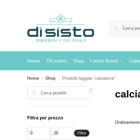
Home
Chi siamo
Shop
I nostri Brand
Cate
Home
Shop
Prodotti taggati “calciatore”
/
/
Cerca
calci
Filtra per prezzo
Filtra