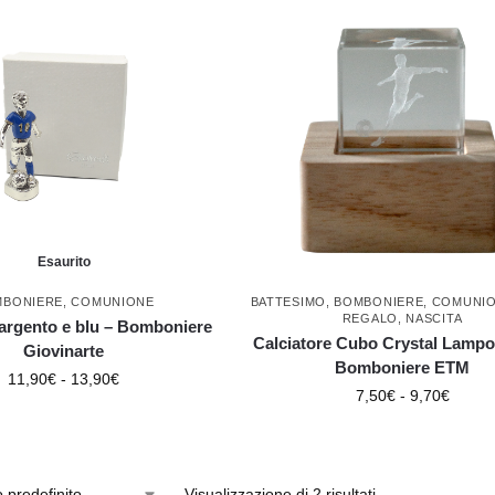
Esaurito
MBONIERE
,
COMUNIONE
BATTESIMO
,
BOMBONIERE
,
COMUNI
REGALO
,
NASCITA
 argento e blu – Bomboniere
Calciatore Cubo Crystal Lamp
Giovinarte
Bomboniere ETM
11,90
€
-
13,90
€
7,50
€
-
9,70
€
Visualizzazione di 2 risultati