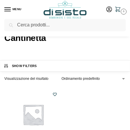
MENU
0
Cerca
Home
Shop
Prodotti taggati “Cantinetta”
/
/
Cantinetta
SHOW FILTERS
Visualizzazione del risultato