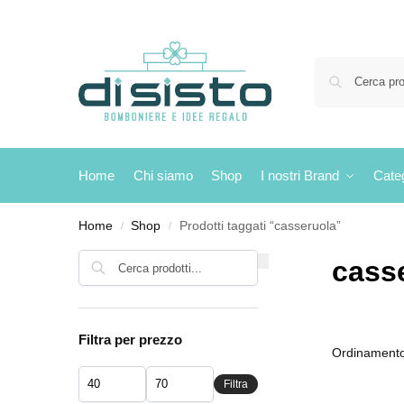
Home
Chi siamo
Shop
I nostri Brand
Cate
Home
Shop
Prodotti taggati “casseruola”
/
/
Cerca
cass
Filtra per prezzo
Filtra