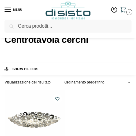
MENU
0
Cerca
Home
Shop
Prodotti taggati “Centrotavola cerchi”
/
/
Centrotavola cerchi
SHOW FILTERS
Visualizzazione del risultato