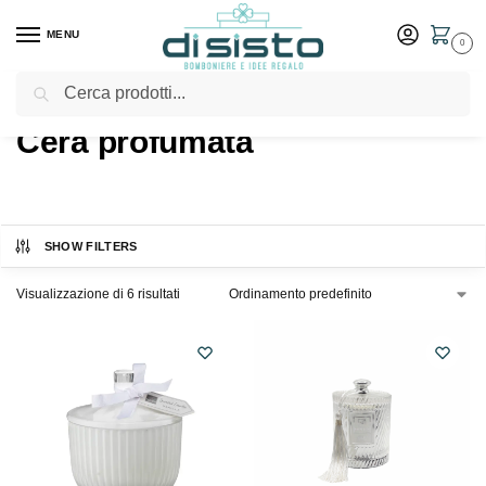
MENU
0
Cerca
Home
Shop
Prodotti taggati “Cera profumata”
/
/
Cera profumata
SHOW FILTERS
Visualizzazione di 6 risultati