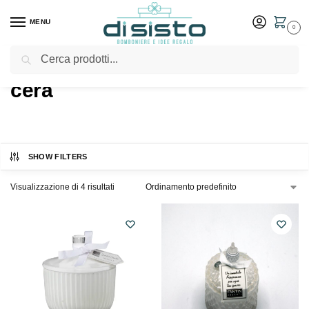
MENU
0
Cerca
Home
Shop
Prodotti taggati “cera”
/
/
cera
SHOW FILTERS
Visualizzazione di 4 risultati