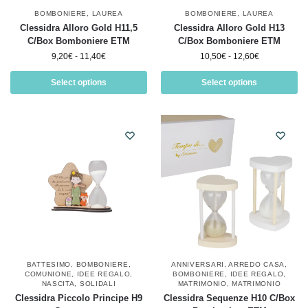
BOMBONIERE
,
LAUREA
BOMBONIERE
,
LAUREA
Clessidra Alloro Gold H11,5
Clessidra Alloro Gold H13
C/Box Bomboniere ETM
C/Box Bomboniere ETM
9,20
€
-
11,40
€
10,50
€
-
12,60
€
Select options
Select options
BATTESIMO
,
BOMBONIERE
,
ANNIVERSARI
,
ARREDO CASA
,
COMUNIONE
,
IDEE REGALO
,
BOMBONIERE
,
IDEE REGALO
,
NASCITA
,
SOLIDALI
MATRIMONIO
,
MATRIMONIO
Clessidra Piccolo Principe H9
Clessidra Sequenze H10 C/Box