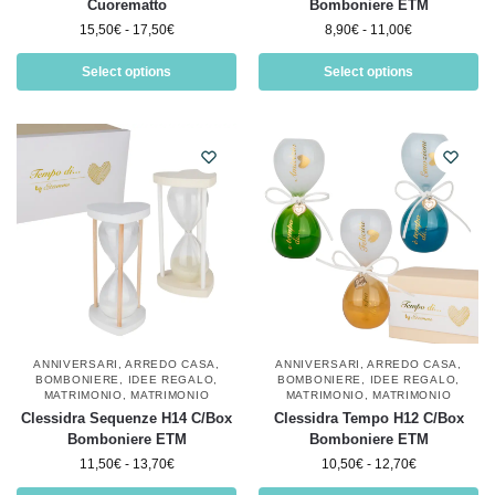
Cuorematto
Bomboniere ETM
15,50
€
-
17,50
€
8,90
€
-
11,00
€
Select options
Select options
ANNIVERSARI
,
ARREDO CASA
,
ANNIVERSARI
,
ARREDO CASA
,
BOMBONIERE
,
IDEE REGALO
,
BOMBONIERE
,
IDEE REGALO
,
MATRIMONIO
,
MATRIMONIO
MATRIMONIO
,
MATRIMONIO
Clessidra Sequenze H14 C/Box
Clessidra Tempo H12 C/Box
Bomboniere ETM
Bomboniere ETM
11,50
€
-
13,70
€
10,50
€
-
12,70
€