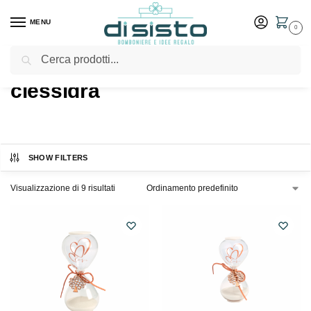
MENU
0
Cerca
Home
Shop
Prodotti taggati “clessidra”
/
/
clessidra
SHOW FILTERS
Visualizzazione di 9 risultati