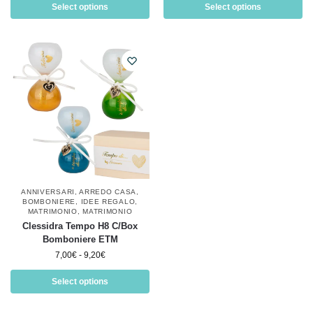
Select options
Select options
ANNIVERSARI
,
ARREDO CASA
,
BOMBONIERE
,
IDEE REGALO
,
MATRIMONIO
,
MATRIMONIO
Clessidra Tempo H8 C/Box
Bomboniere ETM
7,00
€
-
9,20
€
Select options