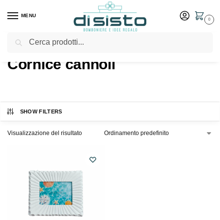
MENU
0
Cerca
Home
Shop
Prodotti taggati “Cornice cannoli”
/
/
Cornice cannoli
SHOW FILTERS
Visualizzazione del risultato