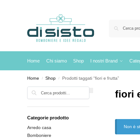
Home
Chi siamo
Shop
I nostri Brand
Cate
Home
Shop
Prodotti taggati “fiori e frutta”
/
/
Cerca
fiori 
Categorie prodotto
Non è st
Arredo casa
Bomboniere