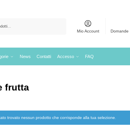
Cerca
Mio Account
Domande 
gorie
News
Contatti
Accesso
FAQ
e frutta
ato trovato nessun prodotto che corrisponde alla tua selezione.