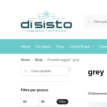
Home
Chi siamo
Shop
I nostri Brand
Cate
Home
Shop
Prodotti taggati “grey”
/
/
Cerca
grey
Filtra per prezzo
Filtra