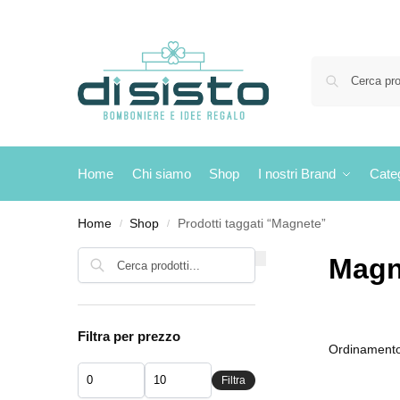
Home
Chi siamo
Shop
I nostri Brand
Cate
Home
Shop
Prodotti taggati “Magnete”
/
/
Cerca
Magn
Filtra per prezzo
Filtra