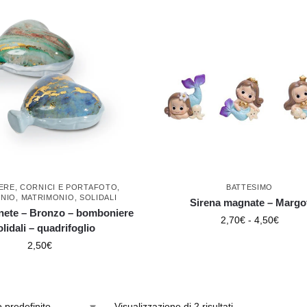
ERE
,
CORNICI E PORTAFOTO
,
BATTESIMO
NIO
,
MATRIMONIO
,
SOLIDALI
Sirena magnate – Margo
ete – Bronzo – bomboniere
2,70
€
-
4,50
€
olidali – quadrifoglio
2,50
€
Visualizzazione di 2 risultati