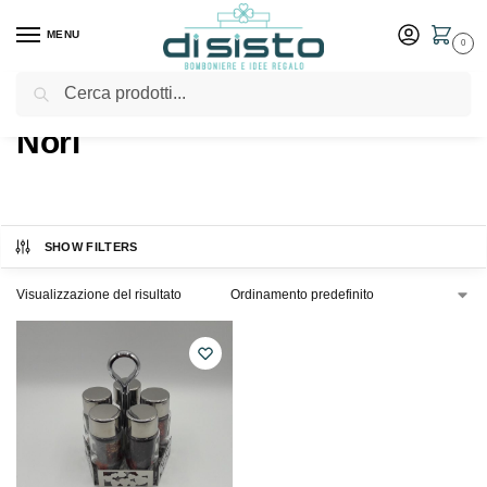
MENU
0
Cerca
Home
Shop
Prodotti taggati “Nori”
/
/
Nori
SHOW FILTERS
Visualizzazione del risultato