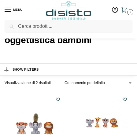
MENU
0
Cerca
Home
Shop
Prodotti taggati “oggettistica bambini”
/
/
oggettistica bambini
SHOW FILTERS
Visualizzazione di 2 risultati