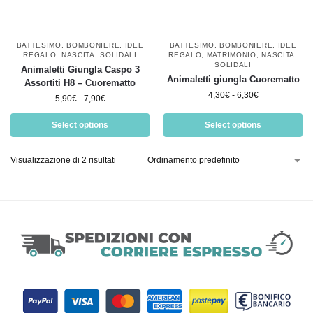
BATTESIMO
,
BOMBONIERE
,
IDEE
BATTESIMO
,
BOMBONIERE
,
IDEE
REGALO
,
NASCITA
,
SOLIDALI
REGALO
,
MATRIMONIO
,
NASCITA
,
SOLIDALI
Animaletti Giungla Caspo 3
Animaletti giungla Cuorematto
Assortiti H8 – Cuorematto
4,30
€
-
6,30
€
5,90
€
-
7,90
€
Select options
Select options
Visualizzazione di 2 risultati