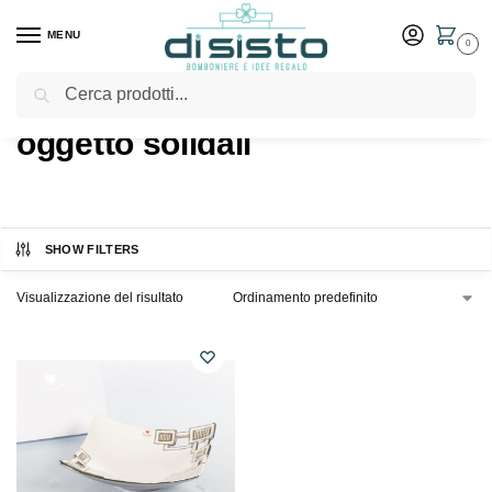
MENU
0
Cerca
Home
Shop
Prodotti taggati “oggetto solidali”
/
/
oggetto solidali
SHOW FILTERS
Visualizzazione del risultato