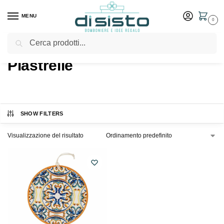
MENU
0
Cerca
Home
Shop
Prodotti taggati “Piastrelle”
/
/
Piastrelle
SHOW FILTERS
Visualizzazione del risultato