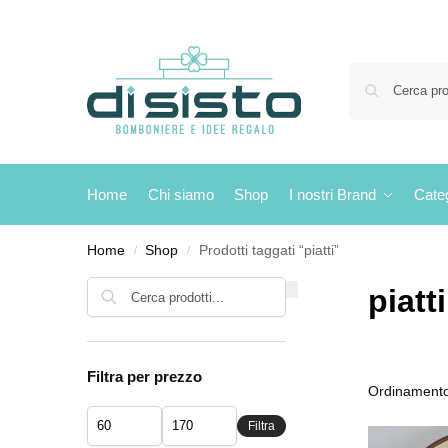
Home
Chi siamo
Shop
I nostri Brand
Cate
Home
Shop
Prodotti taggati “piatti”
/
/
Cerca
piatti
Filtra per prezzo
Filtra