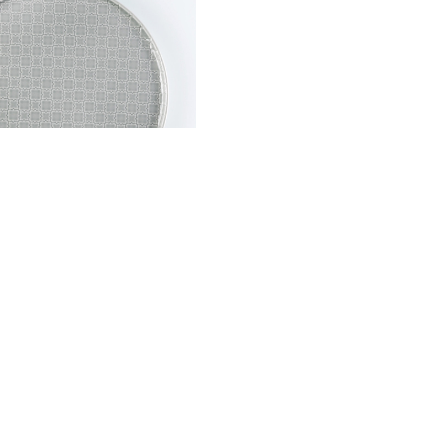
PIATTI
,
TAVOLA
set 6 Piatti piani Tondi Tile
in 3 diversi colori
62,00
€
-
75,00
€
Visualizzazione di 4 risultati