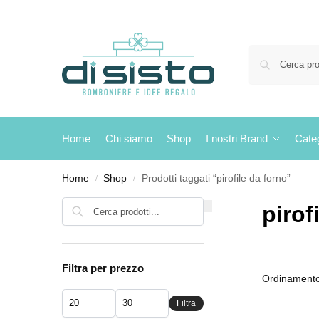
Home
Chi siamo
Shop
I nostri Brand
Cate
Home
Shop
Prodotti taggati “pirofile da forno”
/
/
Cerca
pirof
Filtra per prezzo
Filtra