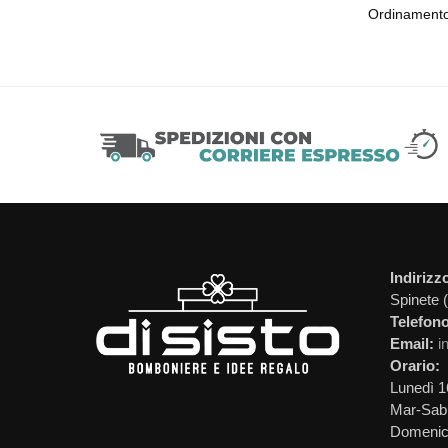
Indirizz
Spinete 
Telefono
Email:
i
Orario:
Lunedì 1
Mar-Sab 
Domeni