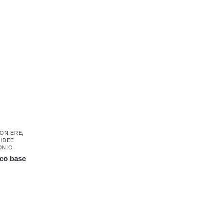
ONIERE
,
,
IDEE
ONIO
nco base