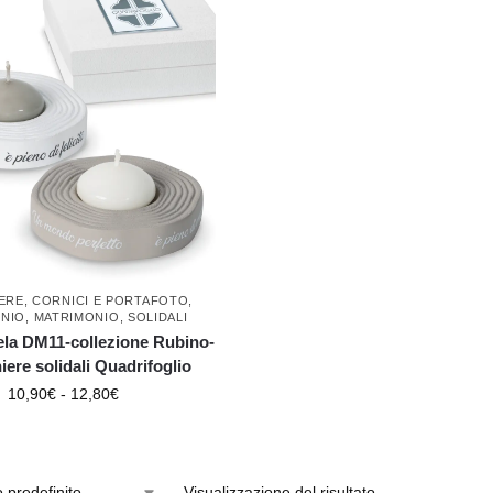
ERE
,
CORNICI E PORTAFOTO
,
NIO
,
MATRIMONIO
,
SOLIDALI
ela DM11-collezione Rubino-
re solidali Quadrifoglio
10,90
€
-
12,80
€
Visualizzazione del risultato