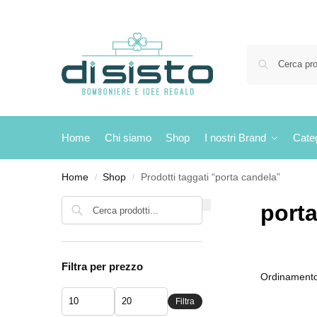
Home
Chi siamo
Shop
I nostri Brand
Cate
Home
Shop
Prodotti taggati “porta candela”
/
/
Cerca
port
Filtra per prezzo
Filtra