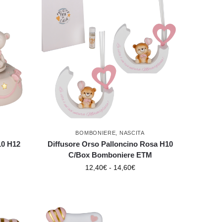
BOMBONIERE
,
NASCITA
10 H12
Diffusore Orso Palloncino Rosa H10
C/Box Bomboniere ETM
12,40
€
-
14,60
€