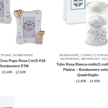
TTESIMO
,
BOMBONIERE
BOMBONIERE
,
CORNICI E PORTA
MATRIMONIO
,
MATRIMONIO
,
SOL
 Orso Pupo Rosa Cm15 H18
Tubo Rosa Bianca-cm6x11-col
Bomboniere ETM
Platino – Bomboniere solid
10,40
€
-
12,60
€
Quadrifoglio
13,80
€
-
14,90
€