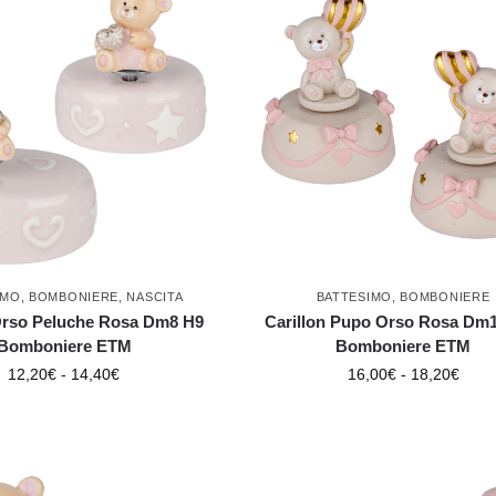
IMO
,
BOMBONIERE
,
NASCITA
BATTESIMO
,
BOMBONIERE
 Orso Peluche Rosa Dm8 H9
Carillon Pupo Orso Rosa Dm
Bomboniere ETM
Bomboniere ETM
12,20
€
-
14,40
€
16,00
€
-
18,20
€