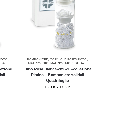
FOTO
,
BOMBONIERE
,
CORNICI E PORTAFOTO
,
IDALI
MATRIMONIO
,
MATRIMONIO
,
SOLIDALI
lezione
Tubo Rosa Bianca-cm6x16-collezione
ali
Platino – Bomboniere solidali
Quadrifoglio
15,90
€
-
17,30
€