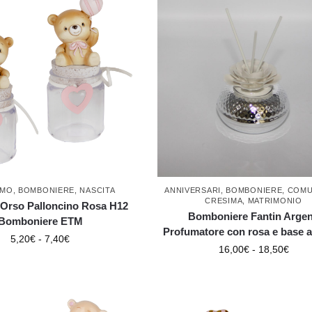
IMO
,
BOMBONIERE
,
NASCITA
ANNIVERSARI
,
BOMBONIERE
,
COMU
CRESIMA
,
MATRIMONIO
 Orso Palloncino Rosa H12
Bomboniere Fantin Argen
Bomboniere ETM
Profumatore con rosa e base 
5,20
€
-
7,40
€
16,00
€
-
18,50
€