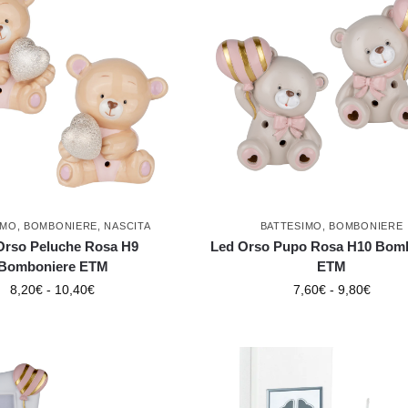
IMO
,
BOMBONIERE
,
NASCITA
BATTESIMO
,
BOMBONIERE
Orso Peluche Rosa H9
Led Orso Pupo Rosa H10 Bom
Bomboniere ETM
ETM
8,20
€
-
10,40
€
7,60
€
-
9,80
€