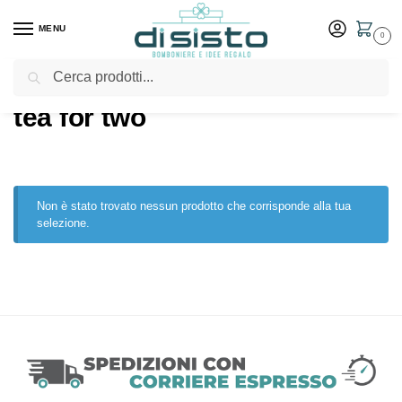
MENU
0
Cerca
Home
Shop
Prodotti taggati “tea for two”
/
/
tea for two
Non è stato trovato nessun prodotto che corrisponde alla tua
selezione.