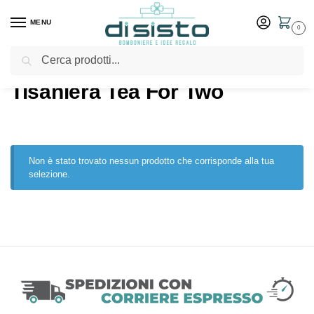
MENU
0
Cerca
Home
Shop
Prodotti taggati “Tisaniera Tea For Two”
/
/
Tisaniera Tea For Two
Non è stato trovato nessun prodotto che corrisponde alla tua
selezione.