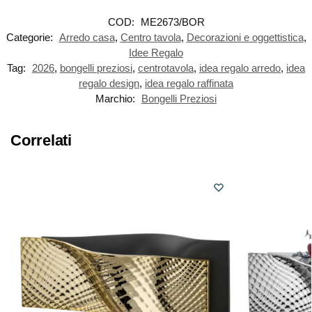
COD:
ME2673/BOR
Categorie:
Arredo casa
,
Centro tavola
,
Decorazioni e oggettistica
,
Idee Regalo
Tag:
2026
,
bongelli preziosi
,
centrotavola
,
idea regalo arredo
,
idea
regalo design
,
idea regalo raffinata
Marchio:
Bongelli Preziosi
Correlati