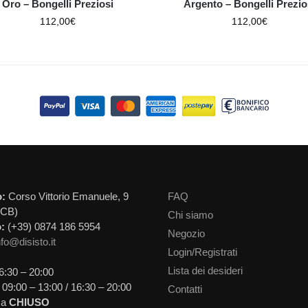
Oro – Bongelli Preziosi
Argento – Bongelli Prezio
112,00
€
112,00
€
o:
Corso Vittorio Emanuele, 9
FAQ
(CB)
Chi siamo
:
(+39) 0874 186 5954
Negozio
nfo@disisto.it
Login/Registrati
Lista dei desideri
6:30 – 20:00
09:00 – 13:00 / 16:30 – 20:00
Contatti
ca
CHIUSO