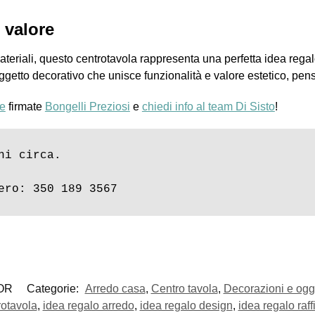
 valore
materiali, questo centrotavola rappresenta una perfetta idea rega
oggetto decorativo che unisce funzionalità e valore estetico, pen
e
firmate
Bongelli Preziosi
e
chiedi info al team Di Sisto
!
i circa.

ero: 350 189 3567
OR
Categorie:
Arredo casa
,
Centro tavola
,
Decorazioni e ogge
rotavola
,
idea regalo arredo
,
idea regalo design
,
idea regalo raff