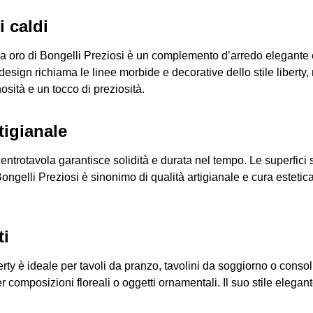
i caldi
la oro di Bongelli Preziosi è un complemento d’arredo elegante e 
esign richiama le linee morbide e decorative dello stile liberty,
osità e un tocco di preziosità.
rtigianale
ntrotavola garantisce solidità e durata nel tempo. Le superfici so
. Bongelli Preziosi è sinonimo di qualità artigianale e cura estet
ti
erty è ideale per tavoli da pranzo, tavolini da soggiorno o conso
omposizioni floreali o oggetti ornamentali. Il suo stile elegante