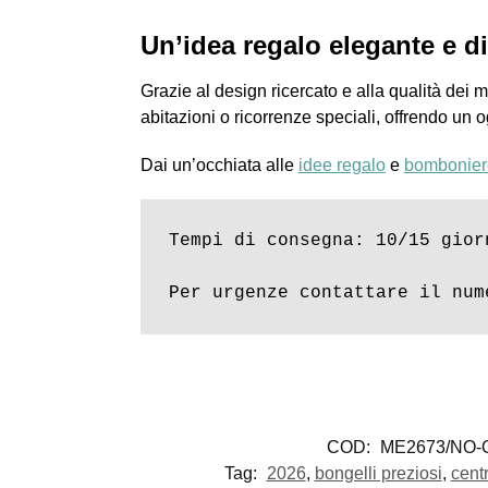
Un’idea regalo elegante e di
Grazie al design ricercato e alla qualità dei 
abitazioni o ricorrenze speciali, offrendo un 
Dai un’occhiata alle
idee regalo
e
bombonier
Tempi di consegna: 10/15 giorn
Per urgenze contattare il num
COD:
ME2673/NO-
Tag:
2026
,
bongelli preziosi
,
cent