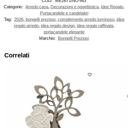
COD:
ME2671/NO-AG
Categorie:
Arredo casa
,
Decorazioni e oggettistica
,
Idee Regalo
,
Portacandele e candelabri
Tag:
2026
,
bongelli preziosi
,
complemento arredo luminoso
,
idea
regalo arredo
,
idea regalo design
,
idea regalo raffinata
,
portacandele elegante
Marchio:
Bongelli Preziosi
Correlati