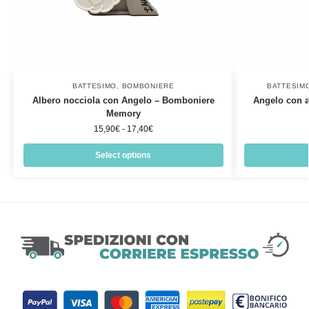
BATTESIMO
,
BOMBONIERE
BATTESIM
Albero nocciola con Angelo – Bomboniere
Angelo con al
Memory
15,90
€
-
17,40
€
Select options