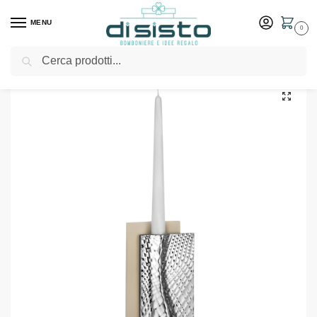
MENU
0
Cerca
Home
Shop
Arredo casa
Decorazioni e oggettistica
Portacandele Ophis H.22 Nocciola Argento – Bongelli Preziosi
/
/
/
/