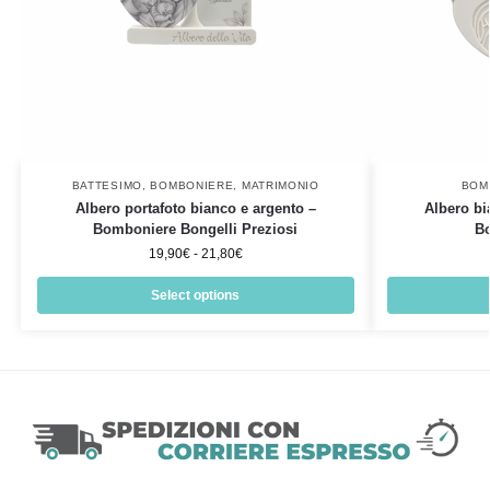
BATTESIMO
,
BOMBONIERE
,
MATRIMONIO
BOM
Albero portafoto bianco e argento –
Albero bi
Bomboniere Bongelli Preziosi
B
19,90
€
-
21,80
€
Select options