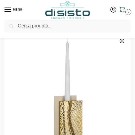
MENU
0
Cerca
Home
Shop
Arredo casa
Decorazioni e oggettistica
Portacandele Ophis H.22 Nocciola Oro – Bongelli Preziosi
/
/
/
/