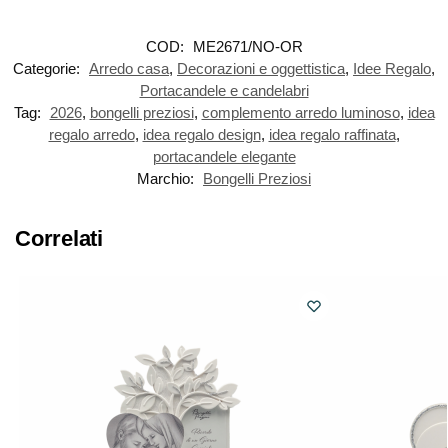
COD:
ME2671/NO-OR
Categorie:
Arredo casa
,
Decorazioni e oggettistica
,
Idee Regalo
,
Portacandele e candelabri
Tag:
2026
,
bongelli preziosi
,
complemento arredo luminoso
,
idea
regalo arredo
,
idea regalo design
,
idea regalo raffinata
,
portacandele elegante
Marchio:
Bongelli Preziosi
Correlati