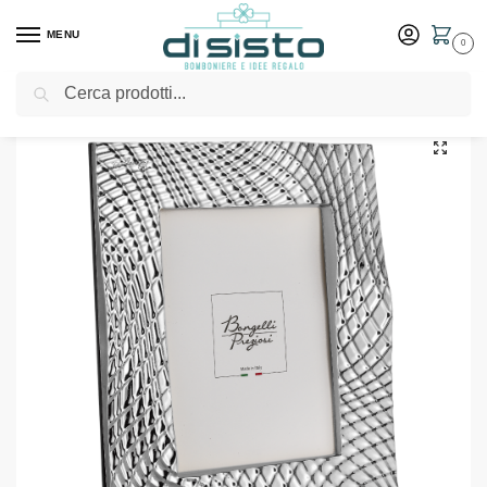
MENU
0
Cerca
Home
Shop
Arredo casa
Decorazioni e oggettistica
Portafoto Ophis 15×20 Argento – Bongelli Preziosi
/
/
/
/