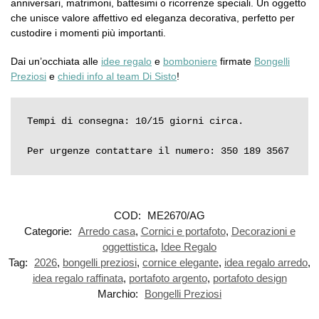
anniversari, matrimoni, battesimi o ricorrenze speciali. Un oggetto
che unisce valore affettivo ed eleganza decorativa, perfetto per
custodire i momenti più importanti.
Dai un’occhiata alle
idee regalo
e
bomboniere
firmate
Bongelli
Preziosi
e
chiedi info al team Di Sisto
!
Tempi di consegna: 10/15 giorni circa.

Per urgenze contattare il numero: 350 189 3567
COD:
ME2670/AG
Categorie:
Arredo casa
,
Cornici e portafoto
,
Decorazioni e
oggettistica
,
Idee Regalo
Tag:
2026
,
bongelli preziosi
,
cornice elegante
,
idea regalo arredo
,
idea regalo raffinata
,
portafoto argento
,
portafoto design
Marchio:
Bongelli Preziosi