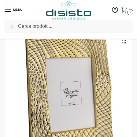
MENU
0
Cerca
Home
Shop
Arredo casa
Decorazioni e oggettistica
Portafoto Ophis 15×20 Oro – Bongelli Preziosi
/
/
/
/