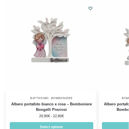
BATTESIMO
,
BOMBONIERE
BOM
Albero portafoto bianco e rosa – Bomboniere
Albero portaf
Bongelli Preziosi
Bombon
20,90
€
-
22,80
€
Select options