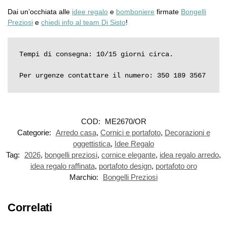
Dai un’occhiata alle
idee regalo
e
bomboniere
firmate
Bongelli
Preziosi
e
chiedi info al team Di Sisto
!
Tempi di consegna: 10/15 giorni circa.

Per urgenze contattare il numero: 350 189 3567
COD:
ME2670/OR
Categorie:
Arredo casa
,
Cornici e portafoto
,
Decorazioni e
oggettistica
,
Idee Regalo
Tag:
2026
,
bongelli preziosi
,
cornice elegante
,
idea regalo arredo
,
idea regalo raffinata
,
portafoto design
,
portafoto oro
Marchio:
Bongelli Preziosi
Correlati